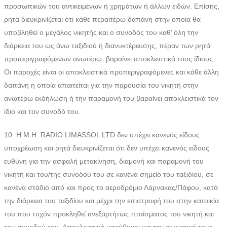
προσωπικών του αντικειμένων ή χρημάτων ή άλλων ειδών. Επίσης,
ρητά διευκρινίζεται ότι κάθε περαιτέρω δαπάνη στην οποία θα
υποβληθεί ο μεγάλος νικητής και ο συνοδός του καθ’ όλη την
διάρκεια του ως άνω ταξιδιού ή διανυκτέρευσης, πέραν των ρητά
προπεριγραφόμενων ανωτέρω, βαραίνει αποκλειστικά τους ίδιους.
Οι παροχές είναι οι αποκλειστικά προπεριγραφόμενες και κάθε άλλη
δαπάνη η οποία απαιτείται για την παρουσία του νικητή στην
ανωτέρω εκδήλωση ή την παραμονή του βαραίνει αποκλειστικά τον
ίδιο και τον συνοδό του.
10. Η M.H. RADIO LIMASSOL LTD δεν υπέχει κανενός είδους
υποχρέωση και ρητά διευκρινίζεται ότι δεν υπέχει κανενός είδους
ευθύνη για την ασφαλή μετακίνηση, διαμονή και παραμονή του
νικητή και του/της συνοδού του σε κανένα σημείο του ταξιδίου, σε
κανένα στάδιο από και προς το αεροδρόμιο Λάρνακας/Πάφου, κατά
την διάρκεια του ταξιδίου και μέχρι την επιστροφή του στην κατοικία
του που τυχόν προκληθεί ανεξαρτήτως πταίσματος του νικητή και
του συνοδού του. Αποκλειστικά υπεύθυνοι για την σωματική τους