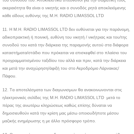
ακεραιότητα θα είναι ο νικητής και ο συνοδός ρητά αποκλειόμενης
κάθε είδους ευθύνης της M.H. RADIO LIMASSOL LTD
11. Η M.H. RADIO LIMASSOL LTD δεν ευθύνεται για την παράνομη,
αδικοπρακτική ή ποινική, ευθύνη του νικητή / νικήτριας και του/της
συνοδού του κατά την διάρκεια της παραμονής αυτού στα διάφορα
καταστήματα/στάδιο που πρόκειται να επισκεφθεί στο πλαίσιο του
προγραμματισμένου ταξιδίου του αλλά και πριν, κατά την διάρκεια
και μετά την αναχώρηση/άφιξή του στο Αεροδρόμιο Λάρνακας/
Πάφου.
12. Tα αποτελέσματα των διαγωνισμων θα ανακοινωνονται στις
ηλεκτρονικές σελίδες της M.H. RADIO LIMASSOL LTD μετά το
πέρας της ανωτέρω κληρώσεως καθώς επίσης δύναται να
δημοσιευθούν κατά την κρίση μας μέσω οποιουδήποτε μέσου
μαζικής ενημέρωσης η με άλλο πρόσφορο τρόπο.