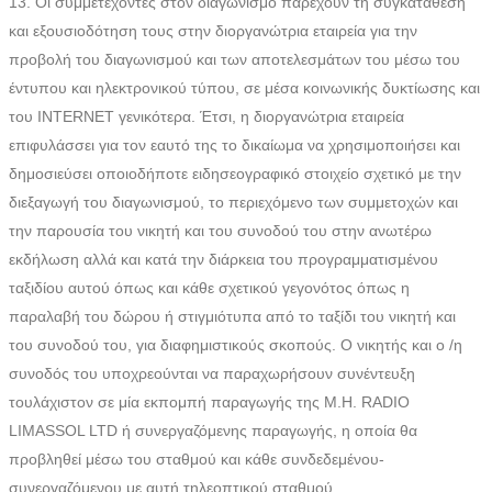
13. Οι συμμετέχοντες στον διαγωνισμό παρέχουν τη συγκατάθεση
και εξουσιοδότηση τους στην διοργανώτρια εταιρεία για την
προβολή του διαγωνισμού και των αποτελεσμάτων του μέσω του
έντυπου και ηλεκτρονικού τύπου, σε μέσα κοινωνικής δυκτίωσης και
του INTERNET γενικότερα. Έτσι, η διοργανώτρια εταιρεία
επιφυλάσσει για τον εαυτό της το δικαίωμα να χρησιμοποιήσει και
δημοσιεύσει οποιοδήποτε ειδησεογραφικό στοιχείο σχετικό με την
διεξαγωγή του διαγωνισμού, το περιεχόμενο των συμμετοχών και
την παρουσία του νικητή και του συνοδού του στην ανωτέρω
εκδήλωση αλλά και κατά την διάρκεια του προγραμματισμένου
ταξιδίου αυτού όπως και κάθε σχετικού γεγονότος όπως η
παραλαβή του δώρου ή στιγμιότυπα από το ταξίδι του νικητή και
του συνοδού του, για διαφημιστικούς σκοπούς. O νικητής και ο /η
συνοδός του υποχρεούνται να παραχωρήσουν συνέντευξη
τουλάχιστον σε μία εκπομπή παραγωγής της M.H. RADIO
LIMASSOL LTD ή συνεργαζόμενης παραγωγής, η οποία θα
προβληθεί μέσω του σταθμού και κάθε συνδεδεμένου-
συνεργαζόμενου με αυτή τηλεοπτικού σταθμού.