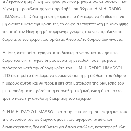
τηλεφώνου ή μη λήψη του ηλεκτρονικού μηνύματος, απουσίας ή και
λόγω μη προσέλευσης για παραλαβή του δώρου. Η M.H. RADIO
LIMASSOL LTD διατηρεί απεριόριστα το δικαίωμα να διαθέσει ή να
μη διαθέσει κατά την κρίση της το δώρο σε περίπτωση μη ανάληψής
του από τον Νικητή η μή συμφωνης γνώμης του να παραλάβει το
δώρο απο τον χώρο που ορίζεται. Αποστολές δώρων δεν γίνονται.
Επίσης διατηρεί απεριόριστα το δικαίωμα να αντικαταστήσει το
δώρο του νικητή αφού δημοσιεύσει τη μεταβολή αυτή με μέσο
πρόσφορο κατά την εύλογη κρίση του. Η M.H. RADIO LIMASSOL
LTD διατηρεί το δικαίωμα να ανακοινώσει τη μη διάθεση του δώρου
ή μέρους αυτού και να προβεί είτε στη ματαίωση της διάθεσής του
με οποιαδήποτε πρόσθετη ή επαναληπτική κλήρωση ή κατ' άλλο
τρόπο κατά την απόλυτη διακριτική του ευχέρεια.
9. Η M.H. RADIO LIMASSOL κατά την επίσκεψη του νικητή και του/
της συνοδού του σε διαγωνισμούς που αφορούν ταξίδια και
διανυκτερεύσεις δεν ευθύνεται για όποια απώλεια, καταστροφή κλπ