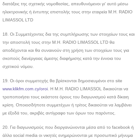
διατάξεις της σχετικής νομοθεσίας, απευθυνόμενοι γι' αυτό μέσω
ηλεκτρονικής ή έντυπης επιστολής τους στην εταιρεία M.H. RADIO
LIMASSOL LTD
18. Οι Συμμετέχοντες δια της συμπλήρωσης των στοιχείων τους και
την αποστολή τους στην M.H. RADIO LIMASSOL LTD θα
αποδέχονται και θα συναινούν στη χρήση των στοιχείων τους για
σκοπούς διενέργειας άμεσης διαφήμισης κατά την έννοια του
σχετικού νόμου.
19. Οι όροι συμμετοχής θα βρίσκονται δημοσιευμένοι στο site
www.klikfm.com.cy/oroi
. H M.H. RADIO LIMASSOL δικαιούται να
τροποποιήσει τους εκάστοτε όρους του διαγωνισμού κατά δίκαιη
κρίση. Οποιοσδήποτε συμμετέχων ή τρίτος δικαιούται να λαμβάνει
με έξοδά του, ακριβές αντίγραφο των όρων του παρόντος.
20. Για διαγωνισμούς που διοργανώνονται μέσα από το facebook ή
άλλα social media οι νικητές ενημερώνονται με προσωπικό μήνυμα